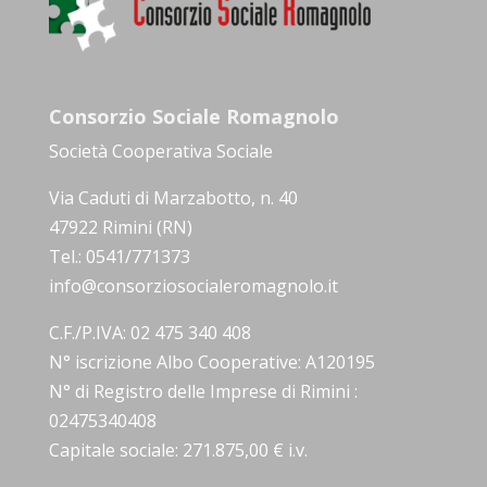
Consorzio Sociale Romagnolo
Società Cooperativa Sociale
Via Caduti di Marzabotto, n. 40
47922 Rimini (RN)
Tel.: 0541/771373
info@consorziosocialeromagnolo.it
C.F./P.IVA: 02 475 340 408
N° iscrizione Albo Cooperative: A120195
N° di Registro delle Imprese di Rimini :
02475340408
Capitale sociale: 271.875,00 € i.v.