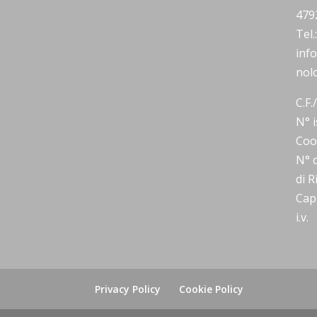
479
Tel
inf
nolo
C.F.
N° i
Coo
N° d
di 
Capi
i.v.
Privacy Policy
Cookie Policy