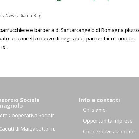
on
,
News
,
Riama Bag
rrucchiere e barberia di Santarcangelo di Romagna piutt
uppato un concetto nuovo di negozio di parrucchiere: non un
 e...
sorzio Sociale
Info e contatti
magnolo
Chi siamo
ietà Cooperativa Sociale
Opportunità imprese
Caduti di Marzabotto, n.
Cooperative associate