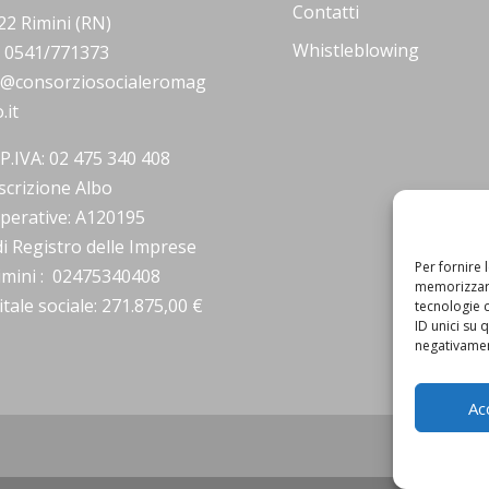
Contatti
22 Rimini (RN)
Whistleblowing
.: 0541/771373
o@consorziosocialeromag
.it
/P.IVA: 02 475 340 408
scrizione Albo
perative: A120195
i Registro delle Imprese
Per fornire 
Rimini : 02475340408
memorizzare
tale sociale: 271.875,00 €
tecnologie 
ID unici su 
negativament
Ac