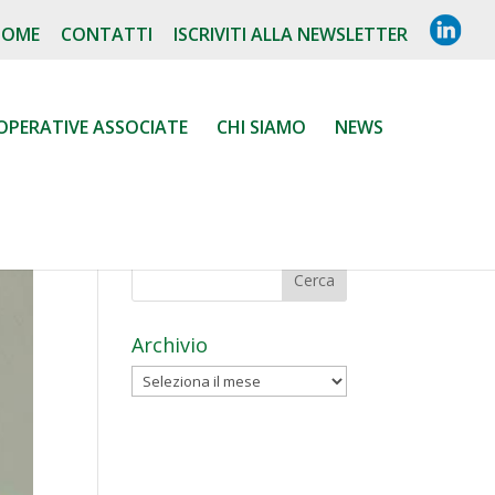
L
HOME
CONTATTI
ISCRIVITI ALLA NEWSLETTER
I
N
K
E
D
OPERATIVE ASSOCIATE
CHI SIAMO
NEWS
I
N
Archivio
Archivio