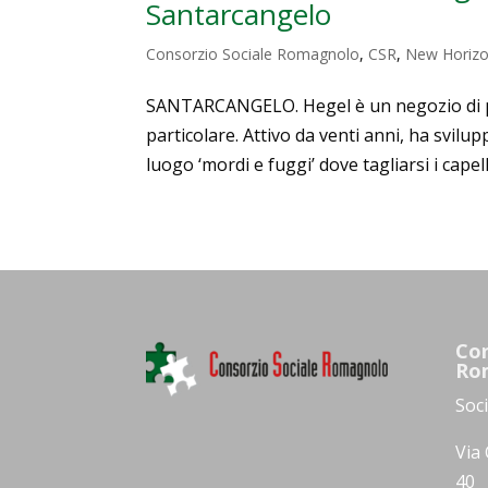
Santarcangelo
Consorzio Sociale Romagnolo
,
CSR
,
New Horiz
SANTARCANGELO. Hegel è un negozio di pa
particolare. Attivo da venti anni, ha svil
luogo ‘mordi e fuggi’ dove tagliarsi i capelli
Con
Ro
Soc
Via 
40