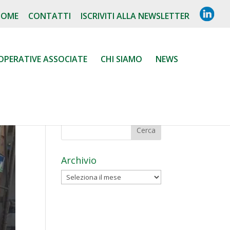
L
HOME
CONTATTI
ISCRIVITI ALLA NEWSLETTER
I
N
K
E
D
OPERATIVE ASSOCIATE
CHI SIAMO
NEWS
I
N
Archivio
Archivio