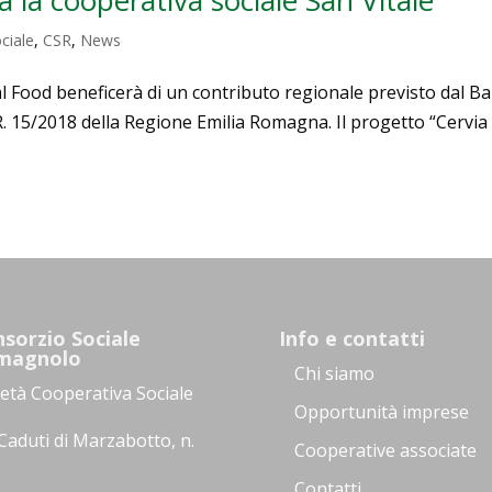
ciale
,
CSR
,
News
al Food beneficerà di un contributo regionale previsto dal B
.R. 15/2018 della Regione Emilia Romagna. Il progetto “Cervia
sorzio Sociale
Info e contatti
magnolo
Chi siamo
ietà Cooperativa Sociale
Opportunità imprese
Caduti di Marzabotto, n.
Cooperative associate
Contatti