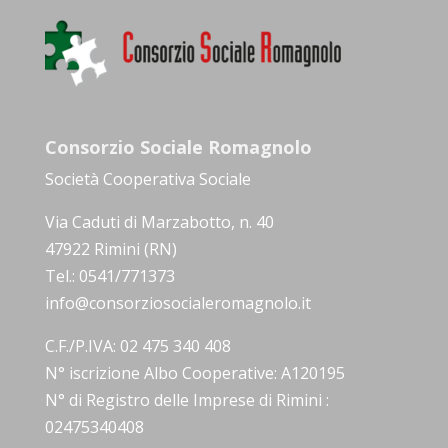
Consorzio Sociale Romagnolo
Società Cooperativa Sociale
Via Caduti di Marzabotto, n. 40
47922 Rimini (RN)
Tel.: 0541/771373
info@consorziosocialeromagnolo.it
C.F./P.IVA: 02 475 340 408
N° iscrizione Albo Cooperative: A120195
N° di Registro delle Imprese di Rimini :
02475340408