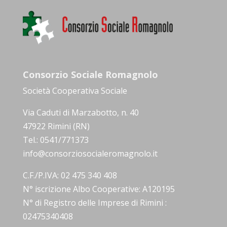
Consorzio Sociale Romagnolo
Società Cooperativa Sociale
Via Caduti di Marzabotto, n. 40
47922 Rimini (RN)
Tel.: 0541/771373
info@consorziosocialeromagnolo.it
C.F./P.IVA: 02 475 340 408
N° iscrizione Albo Cooperative: A120195
N° di Registro delle Imprese di Rimini :
02475340408