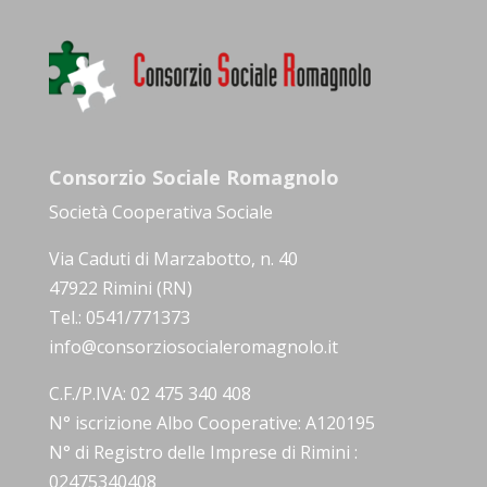
Consorzio Sociale Romagnolo
Società Cooperativa Sociale
Via Caduti di Marzabotto, n. 40
47922 Rimini (RN)
Tel.: 0541/771373
info@consorziosocialeromagnolo.it
C.F./P.IVA: 02 475 340 408
N° iscrizione Albo Cooperative: A120195
N° di Registro delle Imprese di Rimini :
02475340408