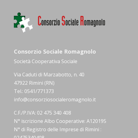
Consorzio Sociale Romagnolo
Società Cooperativa Sociale
Via Caduti di Marzabotto, n. 40
47922 Rimini (RN)
Tel.: 0541/771373
info@consorziosocialeromagnolo.it
C.F./P.IVA: 02 475 340 408
N° iscrizione Albo Cooperative: A120195
N° di Registro delle Imprese di Rimini :
02475340408