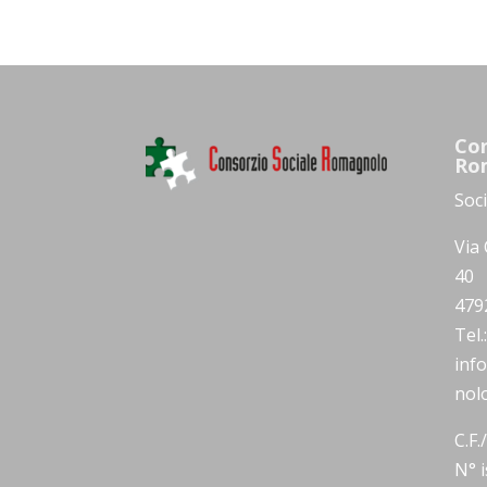
Con
Ro
Soc
Via 
40
479
Tel
inf
nolo
C.F.
N° i