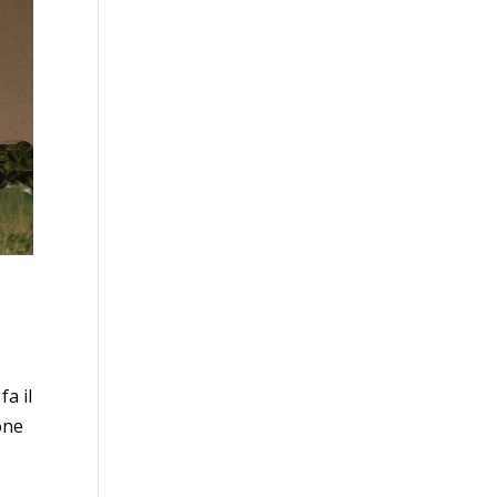
fa il
one