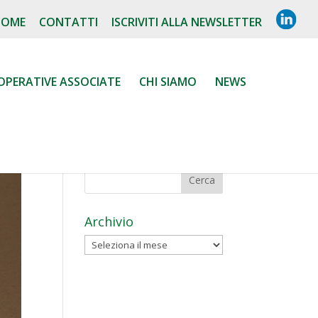
L
HOME
CONTATTI
ISCRIVITI ALLA NEWSLETTER
I
N
K
E
D
OPERATIVE ASSOCIATE
CHI SIAMO
NEWS
I
N
Archivio
Archivio