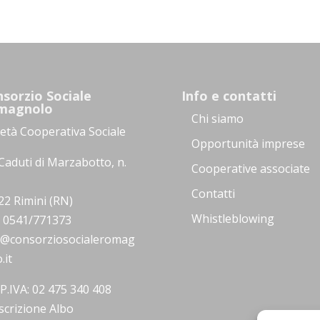
sorzio Sociale
Info e contatti
magnolo
Chi siamo
ietà Cooperativa Sociale
Opportunità imprese
Caduti di Marzabotto, n.
Cooperative associate
Contatti
22 Rimini (RN)
Whistleblowing
.: 0541/771373
o@consorziosocialeromag
.it
/P.IVA: 02 475 340 408
scrizione Albo