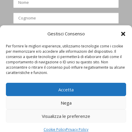
Gestisci Consenso
Per fornire le migliori esperienze, utilizziamo tecnologie come i cookie
per memorizzare e/o accedere alle informazioni del dispositivo. Il
Ho letto e accettato l’informativa
consenso a queste tecnologie ci permetterà di elaborare dati come il
comportamento di navigazione o ID unici su questo sito. Non
privacy
acconsentire o ritirare il consenso può influire negativamente su alcune
caratteristiche e funzioni.
Accetta
Nega
Visualizza le preferenze
Privacy Policy
Cookie Policy
Cookie Policy
Privacy Policy