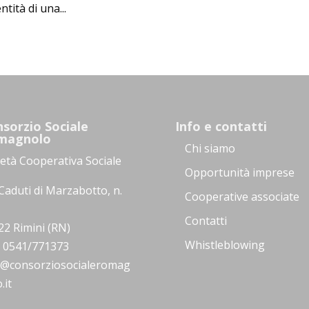
tità di una...
sorzio Sociale
Info e contatti
magnolo
Chi siamo
ietà Cooperativa Sociale
Opportunità imprese
Caduti di Marzabotto, n.
Cooperative associate
Contatti
22 Rimini (RN)
Whistleblowing
.: 0541/771373
o@consorziosocialeromag
.it