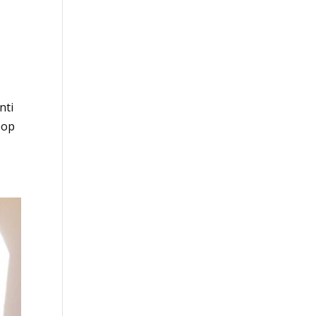
nti
oop