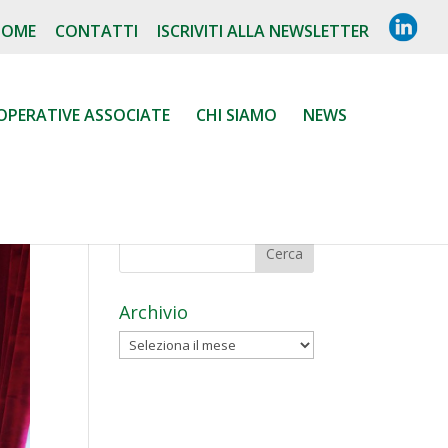
L
HOME
CONTATTI
ISCRIVITI ALLA NEWSLETTER
I
N
K
E
D
OPERATIVE ASSOCIATE
CHI SIAMO
NEWS
I
N
Archivio
Archivio