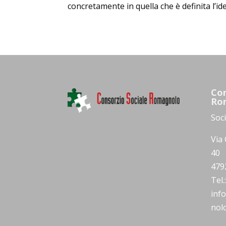
concretamente in quella che è definita l’iden
Con
Ro
Soc
Via 
40
479
Tel
inf
nolo