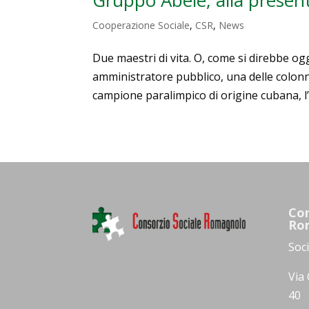
Cooperazione Sociale
,
CSR
,
News
Due maestri di vita. O, come si direbbe og
amministratore pubblico, una delle colonne
campione paralimpico di origine cubana, l’
Con
Ro
Soc
Via 
40