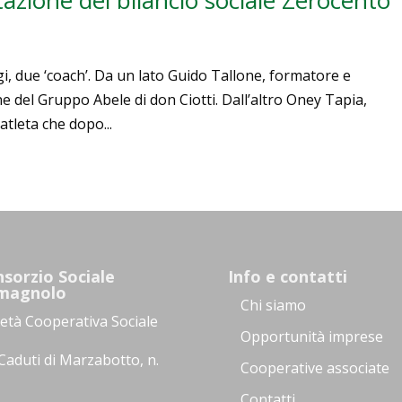
gi, due ‘coach’. Da un lato Guido Tallone, formatore e
 del Gruppo Abele di don Ciotti. Dall’altro Oney Tapia,
atleta che dopo...
sorzio Sociale
Info e contatti
magnolo
Chi siamo
ietà Cooperativa Sociale
Opportunità imprese
Caduti di Marzabotto, n.
Cooperative associate
Contatti