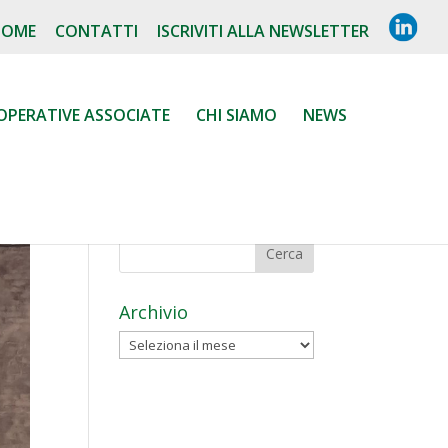
L
HOME
CONTATTI
ISCRIVITI ALLA NEWSLETTER
I
N
K
E
D
OPERATIVE ASSOCIATE
CHI SIAMO
NEWS
I
N
Archivio
Archivio