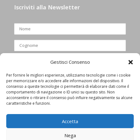
Iscriviti alla Newsletter
Gestisci Consenso
Per fornire le migliori esperienze, utilizziamo tecnologie come i cookie
per memorizzare e/o accedere alle informazioni del dispositivo. Il
Ho letto e accettato l’informativa
consenso a queste tecnologie ci permetterà di elaborare dati come il
comportamento di navigazione o ID unici su questo sito. Non
privacy
acconsentire o ritirare il consenso può influire negativamente su alcune
caratteristiche e funzioni.
Accetta
Nega