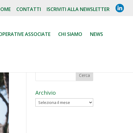
L
HOME
CONTATTI
ISCRIVITI ALLA NEWSLETTER
I
N
K
E
D
OPERATIVE ASSOCIATE
CHI SIAMO
NEWS
I
N
Archivio
Archivio