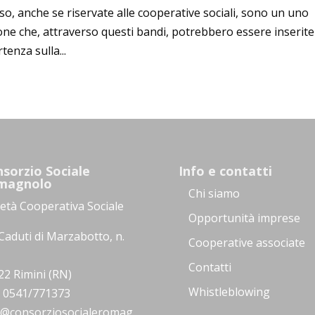
so, anche se riservate alle cooperative sociali, sono un uno
one che, attraverso questi bandi, potrebbero essere inserite
tenza sulla...
sorzio Sociale
Info e contatti
magnolo
Chi siamo
ietà Cooperativa Sociale
Opportunità imprese
Caduti di Marzabotto, n.
Cooperative associate
Contatti
22 Rimini (RN)
Whistleblowing
.: 0541/771373
o@consorziosocialeromag