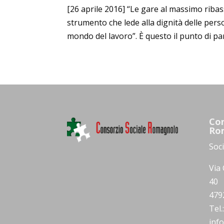
[26 aprile 2016] “Le gare al massimo ribas
strumento che lede alla dignità delle pers
mondo del lavoro”. È questo il punto di par
Con
Ro
Soc
Via 
40
479
Tel
inf