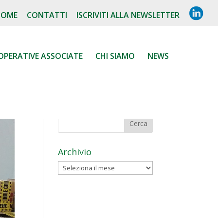
L
HOME
CONTATTI
ISCRIVITI ALLA NEWSLETTER
I
N
K
E
D
OPERATIVE ASSOCIATE
CHI SIAMO
NEWS
I
N
Archivio
Archivio