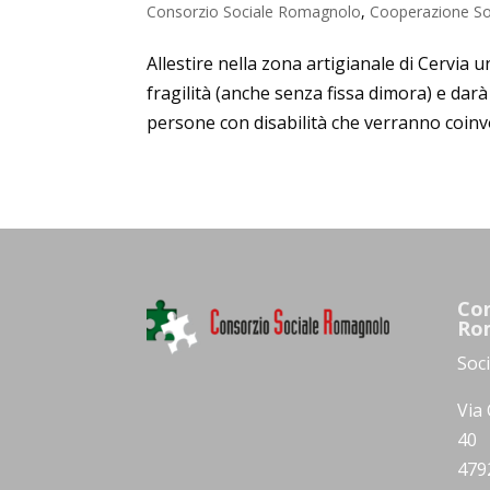
Consorzio Sociale Romagnolo
,
Cooperazione So
Allestire nella zona artigianale di Cervia 
fragilità (anche senza fissa dimora) e dar
persone con disabilità che verranno coinvol
Con
Ro
Soc
Via 
40
479