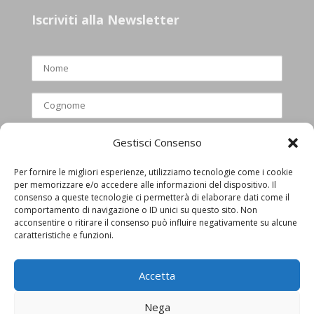
Iscriviti alla Newsletter
Gestisci Consenso
Per fornire le migliori esperienze, utilizziamo tecnologie come i cookie
per memorizzare e/o accedere alle informazioni del dispositivo. Il
Ho letto e accettato l’informativa
consenso a queste tecnologie ci permetterà di elaborare dati come il
comportamento di navigazione o ID unici su questo sito. Non
privacy
acconsentire o ritirare il consenso può influire negativamente su alcune
caratteristiche e funzioni.
Accetta
Nega