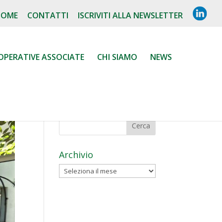
L
HOME
CONTATTI
ISCRIVITI ALLA NEWSLETTER
I
N
K
E
D
OPERATIVE ASSOCIATE
CHI SIAMO
NEWS
I
N
Archivio
Archivio