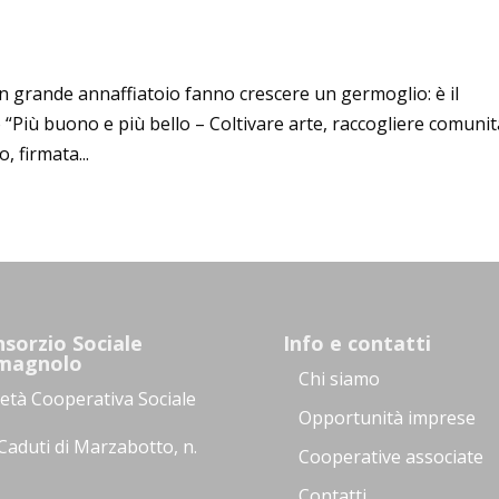
n grande annaffiatoio fanno crescere un germoglio: è il
 “Più buono e più bello – Coltivare arte, raccogliere comunit
, firmata...
sorzio Sociale
Info e contatti
magnolo
Chi siamo
ietà Cooperativa Sociale
Opportunità imprese
Caduti di Marzabotto, n.
Cooperative associate
Contatti