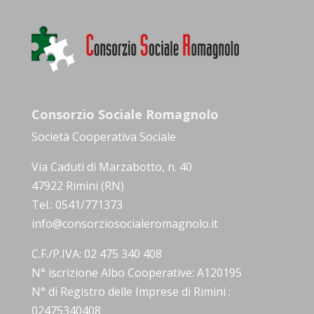
Consorzio Sociale Romagnolo
Società Cooperativa Sociale
Via Caduti di Marzabotto, n. 40
47922 Rimini (RN)
Tel.: 0541/771373
info@consorziosocialeromagnolo.it
C.F./P.IVA: 02 475 340 408
N° iscrizione Albo Cooperative: A120195
N° di Registro delle Imprese di Rimini :
02475340408