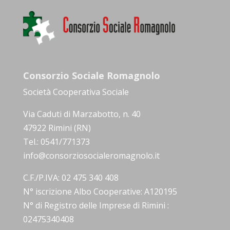
Consorzio Sociale Romagnolo
Società Cooperativa Sociale
Via Caduti di Marzabotto, n. 40
47922 Rimini (RN)
Tel.: 0541/771373
info@consorziosocialeromagnolo.it
C.F./P.IVA: 02 475 340 408
N° iscrizione Albo Cooperative: A120195
N° di Registro delle Imprese di Rimini :
02475340408