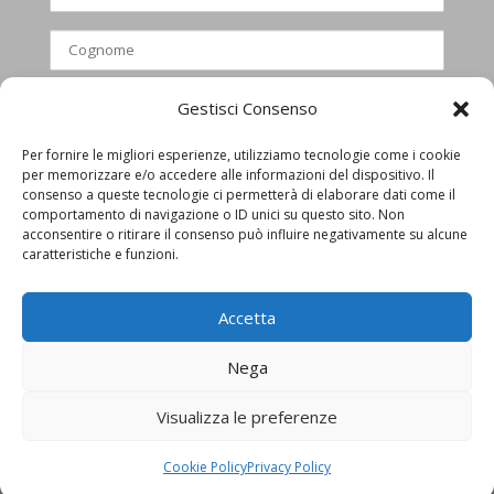
Gestisci Consenso
Per fornire le migliori esperienze, utilizziamo tecnologie come i cookie
per memorizzare e/o accedere alle informazioni del dispositivo. Il
Ho letto e accettato l’informativa
consenso a queste tecnologie ci permetterà di elaborare dati come il
comportamento di navigazione o ID unici su questo sito. Non
privacy
acconsentire o ritirare il consenso può influire negativamente su alcune
caratteristiche e funzioni.
Accetta
Nega
Visualizza le preferenze
Privacy Policy
Cookie Policy
Cookie Policy
Privacy Policy