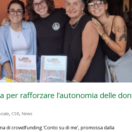
a per rafforzare l’autonomia delle do
ciale
,
CSR
,
News
gna di crowdfunding ‘Conto su di me’, promossa dalla