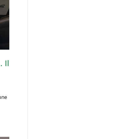
 Il
ione