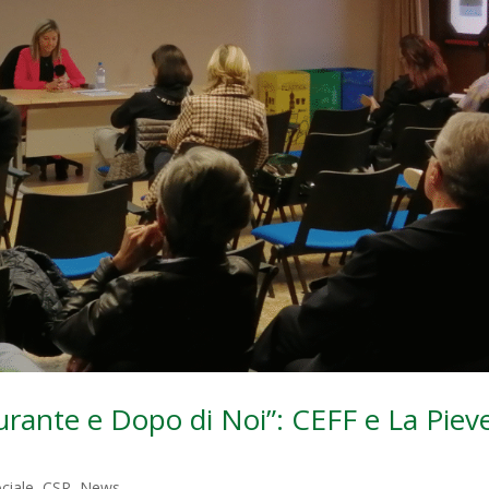
Durante e Dopo di Noi”: CEFF e La Piev
ciale
,
CSR
,
News