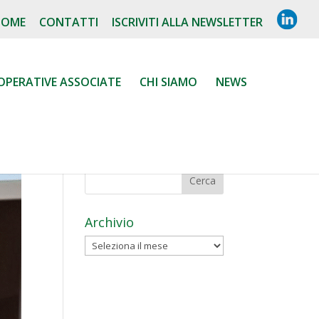
L
HOME
CONTATTI
ISCRIVITI ALLA NEWSLETTER
I
N
K
E
D
OPERATIVE ASSOCIATE
CHI SIAMO
NEWS
I
N
Archivio
Archivio