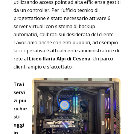
utilizzando access point ad alta efficienza gestiti
da un controller. Per l’ufficio tecnico di
progettazione è stato necessario attivare 6
server virtuali con sistema di backup
automatici, calibrati sui desiderata del cliente.
Lavoriamo anche con enti pubblici, ad esempio
la cooperativa è attualmente amministratore di
rete al
Liceo Ilaria Alpi di Cesena
. Un parco
clienti ampio e sfaccettato.
Tra i
servi
zi più
richie
sti
oggi
in