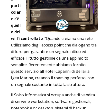
parti
colar
e c’è
quell
o del
wi-fi controllato
: “Quando creiamo una rete
utilizziamo degli access point che dialogano tra
di loro per garantire un segnale nitido ed
efficace. Il tutto gestibile da una app molto
semplice. Recentemente abbiamo fornito
questo servizio all’Hotel Capanni di Bellaria
Igea Marina, creando il roaming perfetto, con
un segnale costante in tutta la struttura.
Il Solco Informatica si occupa anche di: vendita
di server e workstation, software gestionali,
notebook e pc desktop, sistemi di backup