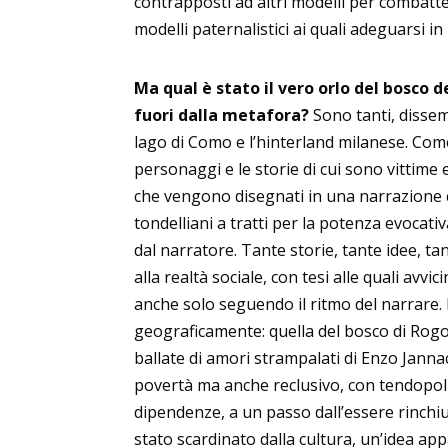
contrapposti ad altri modelli per combatte
modelli paternalistici ai quali adeguarsi i
Ma qual è stato il vero orlo del bosco d
fuori dalla metafora?
Sono tanti, dissemi
lago di Como e l’hinterland milanese. Come
personaggi e le storie di cui sono vittime
che vengono disegnati in una narrazione 
tondelliani a tratti per la potenza evocati
dal narratore. Tante storie, tante idee, tan
alla realtà sociale, con tesi alle quali avvi
anche solo seguendo il ritmo del narrare. 
geograficamente: quella del bosco di Rogo
ballate di amori strampalati di Enzo Janna
povertà ma anche reclusivo, con tendopoli fa
dipendenze, a un passo dall’essere rinchi
stato scardinato dalla cultura, un’idea a