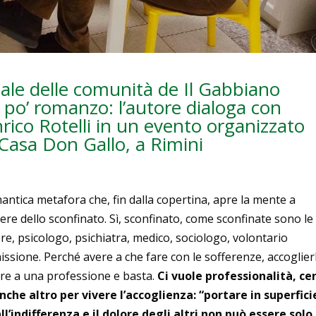
ale delle comunità de Il Gabbiano
 po’ romanzo: l’autore dialoga con
ico Rotelli in un evento organizzato
Casa Don Gallo, a Rimini
mantica metafora che, fin dalla copertina, apre la mente a
re dello sconfinato. Sì, sconfinato, come sconfinate sono le
e, psicologo, psichiatra, medico, sociologo, volontario
ssione. Perché avere a che fare con le sofferenze, accoglier
iare a una professione e basta.
Ci vuole professionalità, ce
anche altro per vivere l’accoglienza: “portare in superficie
ll’indifferenza e il dolore degli altri non può essere solo