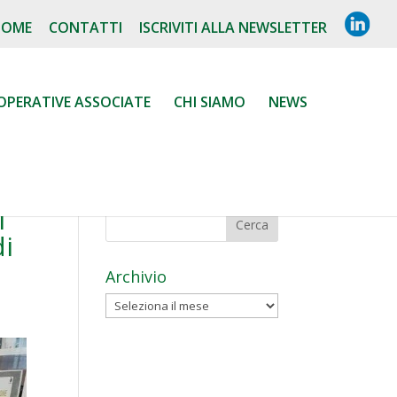
L
HOME
CONTATTI
ISCRIVITI ALLA NEWSLETTER
I
N
K
E
D
OPERATIVE ASSOCIATE
CHI SIAMO
NEWS
I
N
l
di
Archivio
Archivio