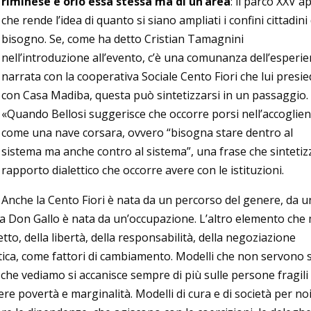
riminese e orlo essa stessa ma di un’area
: il parco XXV ap
che rende l’idea di quanto si siano ampliati i confini cittadini
bisogno. Se, come ha detto Cristian Tamagnini
nell’introduzione all’evento, c’è una comunanza dell’esperi
narrata con la cooperativa Sociale Cento Fiori che lui presie
con Casa Madiba, questa può sintetizzarsi in un passaggio.
«Quando Bellosi suggerisce che occorre porsi nell’accoglie
come una nave corsara, ovvero “bisogna stare dentro al
sistema ma anche contro al sistema”, una frase che sintetizz
rapporto dialettico che occorre avere con le istituzioni.
Anche la Cento Fiori è nata da un percorso del genere, da 
a Don Gallo è nata da un’occupazione. L’altro elemento che 
petto, della libertà, della responsabilità, della negoziazione
tica, come fattori di cambiamento. Modelli che non servono 
 che vediamo si accanisce sempre di più sulle persone fragili
re povertà e marginalità. Modelli di cura e di società per no