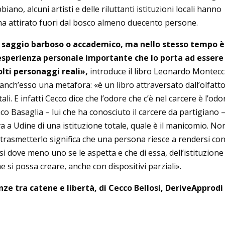
ano, alcuni artisti e delle riluttanti istituzioni locali hanno
a attirato fuori dal bosco almeno duecento persone.
 è un saggio barboso o accademico, ma nello stesso tempo è
esperienza personale importante che lo porta ad essere
ti personaggi reali»,
introduce il libro Leonardo Montecc
anch’esso una metafora: «è un libro attraversato dall’olfatto
tali. E infatti Cecco dice che l’odore che c’è nel carcere è l’odo
anco Basaglia – lui che ha conosciuto il carcere da partigiano 
va a Udine di una istituzione totale, quale è il manicomio. No
a trasmetterlo significa che una persona riesce a rendersi co
si dove meno uno se le aspetta e che di essa, dell’istituzione
e si possa creare, anche con dispositivi parziali».
nze tra catene e libertà, di Cecco Bellosi, DeriveApprodi