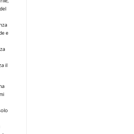
rile,
 del
enza
de e
nza
a il
una
mi
solo
i