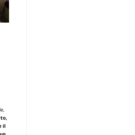
le,
rto,
 il
 un