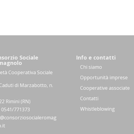
sorzio Sociale
Info e contatti
magnolo
Chi siamo
ietà Cooperativa Sociale
Opportunità imprese
Caduti di Marzabotto, n.
Cooperative associate
Contatti
22 Rimini (RN)
Whistleblowing
.: 0541/771373
o@consorziosocialeromag
.it