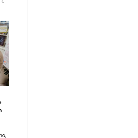
e o
e
a
no,