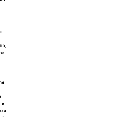
o il
ità,
una
eme
e
, è
nza