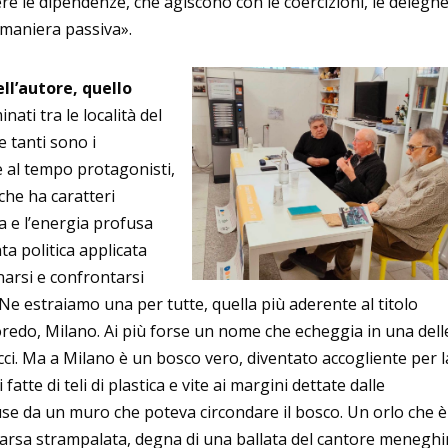
re le dipendenze, che agiscono con le coercizioni, le delegh
n maniera passiva».
ell’autore, quello
nati tra le località del
 tanti sono i
 e al tempo protagonisti,
che ha caratteri
va e l’energia profusa
ta politica applicata
cinarsi e confrontarsi
Ne estraiamo una per tutte, quella più aderente al titolo
redo, Milano. Ai più forse un nome che echeggia in una dell
cci. Ma a Milano è un bosco vero, diventato accogliente per l
tte di teli di plastica e vite ai margini dettate dalle
use da un muro che poteva circondare il bosco. Un orlo che è
pparsa strampalata, degna di una ballata del cantore meneghi