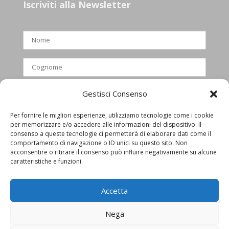
Iscriviti alla Newsletter
Gestisci Consenso
Per fornire le migliori esperienze, utilizziamo tecnologie come i cookie
per memorizzare e/o accedere alle informazioni del dispositivo. Il
Ho letto e accettato l’informativa
consenso a queste tecnologie ci permetterà di elaborare dati come il
comportamento di navigazione o ID unici su questo sito. Non
privacy
acconsentire o ritirare il consenso può influire negativamente su alcune
caratteristiche e funzioni.
Accetta
Nega