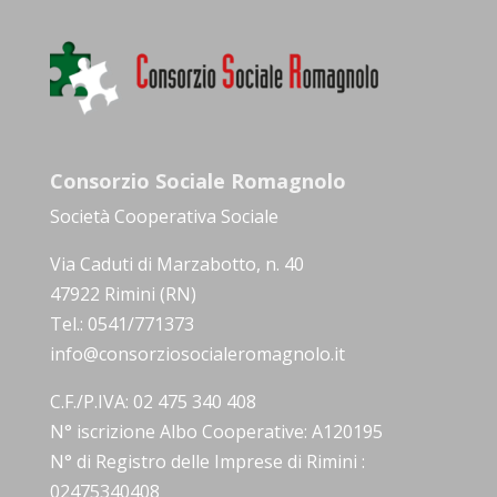
Consorzio Sociale Romagnolo
Società Cooperativa Sociale
Via Caduti di Marzabotto, n. 40
47922 Rimini (RN)
Tel.: 0541/771373
info@consorziosocialeromagnolo.it
C.F./P.IVA: 02 475 340 408
N° iscrizione Albo Cooperative: A120195
N° di Registro delle Imprese di Rimini :
02475340408