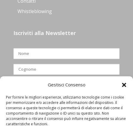
Contatti
Whistleblowing
Iscriviti alla Newsletter
Gestisci Consenso
Per fornire le migliori esperienze, utilizziamo tecnologie come i cookie
per memorizzare e/o accedere alle informazioni del dispositivo. Il
Ho letto e accettato l’informativa
consenso a queste tecnologie ci permetterà di elaborare dati come il
comportamento di navigazione o ID unici su questo sito. Non
privacy
acconsentire o ritirare il consenso può influire negativamente su alcune
caratteristiche e funzioni.