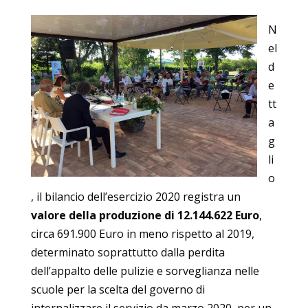
N
el
d
e
tt
a
g
li
o
, il bilancio dell’esercizio 2020 registra un
valore della produzione di 12.144.622 Euro
,
circa 691.900 Euro in meno rispetto al 2019,
determinato soprattutto dalla perdita
dell’appalto delle pulizie e sorveglianza nelle
scuole per la scelta del governo di
internalizzare il servizio da marzo 2020, per un