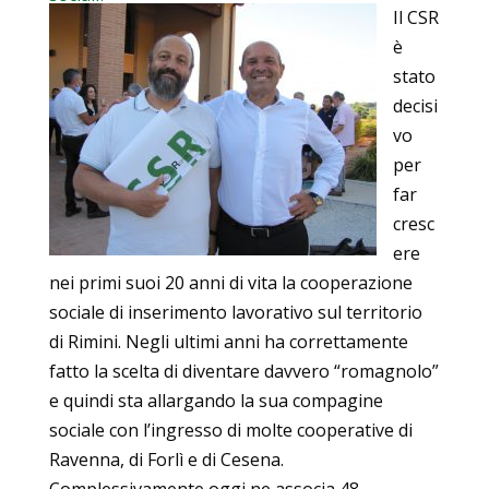
Il CSR
è
stato
decisi
vo
per
far
cresc
ere
nei primi suoi 20 anni di vita la cooperazione
sociale di inserimento lavorativo sul territorio
di Rimini. Negli ultimi anni ha correttamente
fatto la scelta di diventare davvero “romagnolo”
e quindi sta allargando la sua compagine
sociale con l’ingresso di molte cooperative di
Ravenna, di Forlì e di Cesena.
Complessivamente oggi ne associa 48,