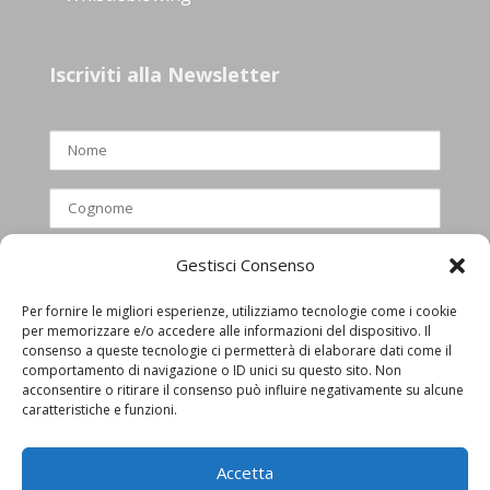
Iscriviti alla Newsletter
Gestisci Consenso
Per fornire le migliori esperienze, utilizziamo tecnologie come i cookie
per memorizzare e/o accedere alle informazioni del dispositivo. Il
Ho letto e accettato l’informativa
consenso a queste tecnologie ci permetterà di elaborare dati come il
comportamento di navigazione o ID unici su questo sito. Non
privacy
acconsentire o ritirare il consenso può influire negativamente su alcune
caratteristiche e funzioni.
Accetta