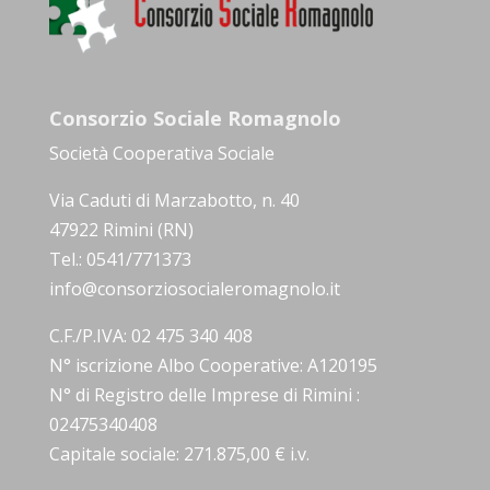
Consorzio Sociale Romagnolo
Società Cooperativa Sociale
Via Caduti di Marzabotto, n. 40
47922 Rimini (RN)
Tel.: 0541/771373
info@consorziosocialeromagnolo.it
C.F./P.IVA: 02 475 340 408
N° iscrizione Albo Cooperative: A120195
N° di Registro delle Imprese di Rimini :
02475340408
Capitale sociale: 271.875,00 € i.v.