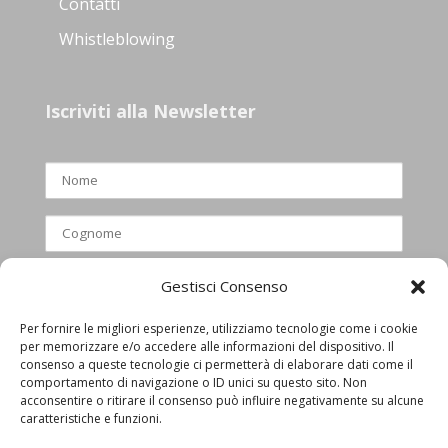
Contatti
Whistleblowing
Iscriviti alla Newsletter
Gestisci Consenso
Per fornire le migliori esperienze, utilizziamo tecnologie come i cookie
per memorizzare e/o accedere alle informazioni del dispositivo. Il
Ho letto e accettato l’informativa
consenso a queste tecnologie ci permetterà di elaborare dati come il
comportamento di navigazione o ID unici su questo sito. Non
privacy
acconsentire o ritirare il consenso può influire negativamente su alcune
caratteristiche e funzioni.