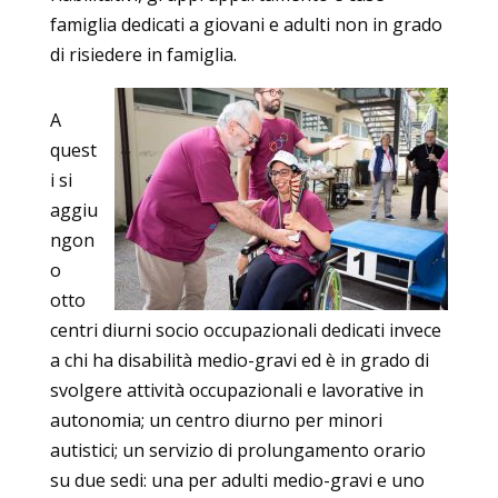
famiglia dedicati a giovani e adulti non in grado
di risiedere in famiglia.
A
quest
i si
aggiu
ngon
o
otto
centri diurni socio occupazionali dedicati invece
a chi ha disabilità medio-gravi ed è in grado di
svolgere attività occupazionali e lavorative in
autonomia; un centro diurno per minori
autistici; un servizio di prolungamento orario
su due sedi: una per adulti medio-gravi e uno