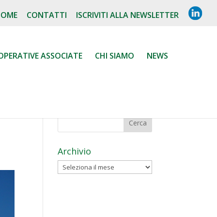
L
HOME
CONTATTI
ISCRIVITI ALLA NEWSLETTER
I
N
K
E
D
OPERATIVE ASSOCIATE
CHI SIAMO
NEWS
I
N
Archivio
Archivio