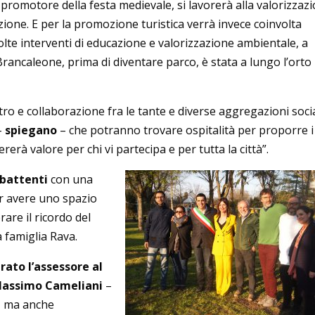
promotore della festa medievale, si lavorerà alla valorizzaz
razione. E per la promozione turistica verrà invece coinvolta
lte interventi di educazione e valorizzazione ambientale, a
Brancaleone, prima di diventare parco, è stata a lungo l’orto
o e collaborazione fra le tante e diverse aggregazioni socia
 –
spiegano
– che potranno trovare ospitalità per proporre i
rerà valore per chi vi partecipa e per tutta la città”.
 battenti
con una
per avere uno spazio
rare il ricordo del
a famiglia Rava.
rato l’assessore al
 Massimo Cameliani
–
a, ma anche