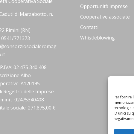
ietà Cooperativa Sociale
Opportunità imprese
Caduti di Marzabotto, n.
Cooperative associate
Contatti
22 Rimini (RN)
Whistleblowing
.: 0541/771373
o@consorziosocialeromag
.it
/P.IVA: 02 475 340 408
scrizione Albo
perative: A120195
i Registro delle Imprese
Per fornire 
Rimini : 02475340408
memorizzare
tale sociale: 271.875,00 €
tecnologie 
ID unici su 
negativament