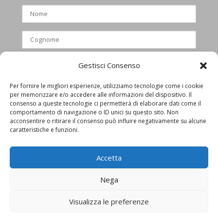
Gestisci Consenso
Per fornire le migliori esperienze, utilizziamo tecnologie come i cookie
per memorizzare e/o accedere alle informazioni del dispositivo. Il
Ho letto e accettato l’informativa
consenso a queste tecnologie ci permetterà di elaborare dati come il
comportamento di navigazione o ID unici su questo sito. Non
privacy
acconsentire o ritirare il consenso può influire negativamente su alcune
caratteristiche e funzioni.
Accetta
Nega
Visualizza le preferenze
Privacy Policy
Cookie Policy