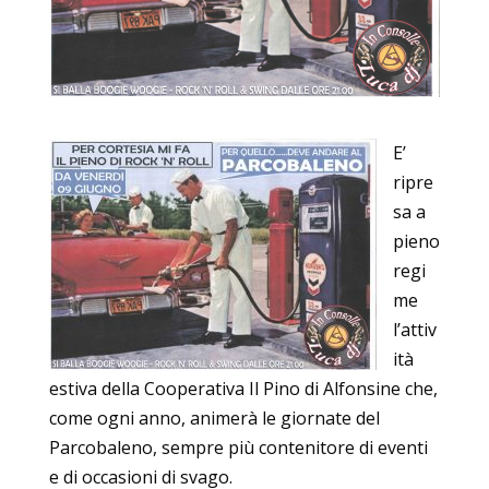
E’
ripre
sa a
pieno
regi
me
l’attiv
ità
estiva della Cooperativa Il Pino di Alfonsine che,
come ogni anno, animerà le giornate del
Parcobaleno, sempre più contenitore di eventi
e di occasioni di svago.