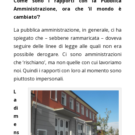
Come sono i rapporti con la Pubblica
Amministrazione, ora che ‘il mondo è
cambiato’?
La pubblica amministrazione, in generale, ci ha
spiegato che – sebbene rammaricata – doveva
seguire delle linee di legge alle quali non era
possibile derogare. Ci sono amministrazioni
che ‘rischiano’, ma non quelle con cui lavoriamo
noi. Quindi i rapporti con loro al momento sono
piuttosto impersonali.
L
a
di
m
e
ns