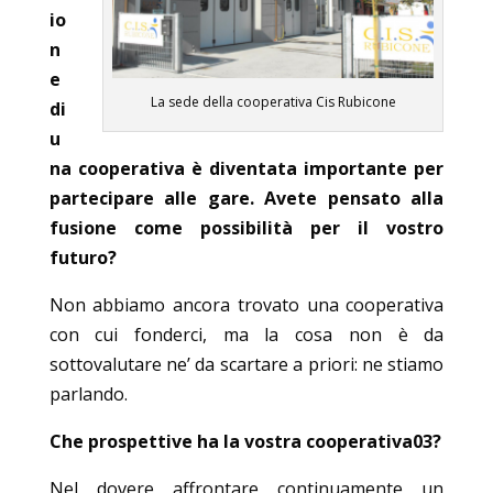
io
n
e
La sede della cooperativa Cis Rubicone
di
u
na cooperativa è diventata importante per
partecipare alle gare. Avete pensato alla
fusione come possibilità per il vostro
futuro?
Non abbiamo ancora trovato una cooperativa
con cui fonderci, ma la cosa non è da
sottovalutare ne’ da scartare a priori: ne stiamo
parlando.
Che prospettive ha la vostra cooperativa03?
Nel dovere affrontare continuamente un