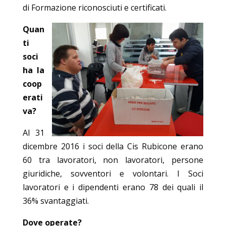
di Formazione riconosciuti e certificati.
Quan
ti
soci
ha la
coop
erati
va?
Al 31
dicembre 2016 i soci della Cis Rubicone erano
60 tra lavoratori, non lavoratori, persone
giuridiche, sovventori e volontari. I Soci
lavoratori e i dipendenti erano 78 dei quali il
36% svantaggiati.
Dove operate?