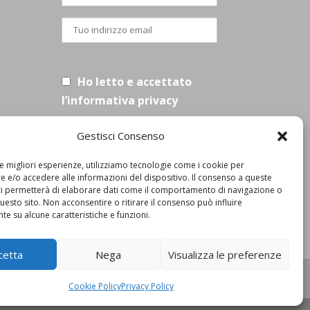
Ho letto e accettato
l’informativa privacy
Gestisci Consenso
le migliori esperienze, utilizziamo tecnologie come i cookie per
 e/o accedere alle informazioni del dispositivo. Il consenso a queste
ci permetterà di elaborare dati come il comportamento di navigazione o
questo sito. Non acconsentire o ritirare il consenso può influire
e su alcune caratteristiche e funzioni.
cetta
Nega
Visualizza le preferenze
Cookie Policy
Privacy Policy