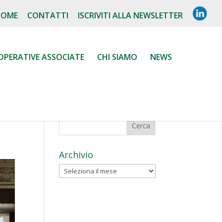
L
HOME
CONTATTI
ISCRIVITI ALLA NEWSLETTER
I
N
K
E
D
OPERATIVE ASSOCIATE
CHI SIAMO
NEWS
I
N
Archivio
Archivio