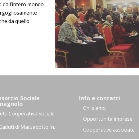
o dall’intero mondo
 orgogliosamente
che da quello
sorzio Sociale
Info e contatti
magnolo
Chi siamo
ietà Cooperativa Sociale
Opportunità imprese
Caduti di Marzabotto, n.
Cooperative associate