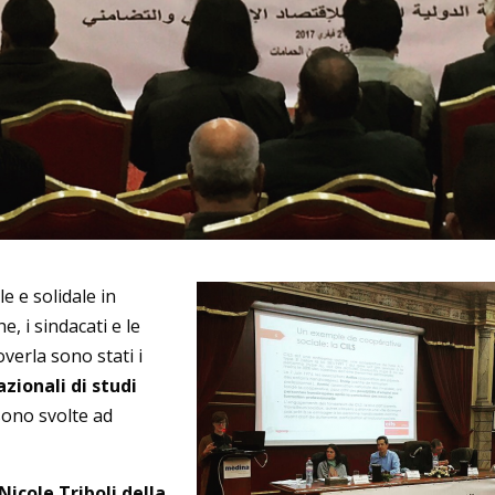
e e solidale in
e, i sindacati e le
erla sono stati i
zionali di studi
 sono svolte ad
 Nicole Triboli della