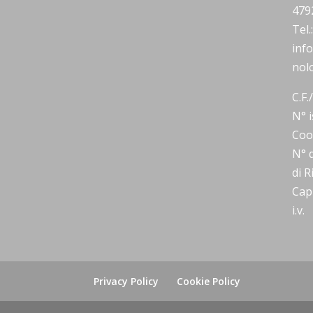
479
Tel
inf
nolo
C.F.
N° i
Coo
N° d
di 
Capi
i.v.
Privacy Policy
Cookie Policy