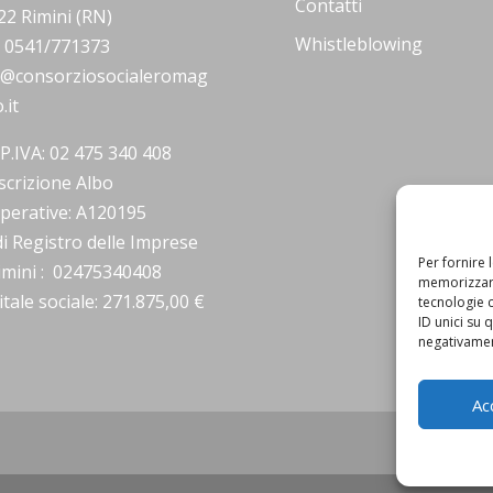
Contatti
22 Rimini (RN)
Whistleblowing
.: 0541/771373
o@consorziosocialeromag
.it
/P.IVA: 02 475 340 408
scrizione Albo
perative: A120195
i Registro delle Imprese
Per fornire 
Rimini : 02475340408
memorizzare
tale sociale: 271.875,00 €
tecnologie 
ID unici su 
negativament
Ac