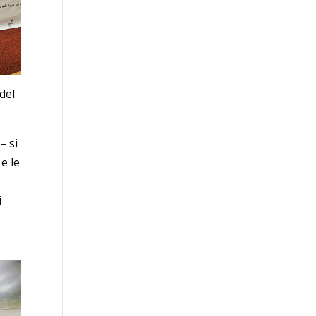
 del
.
– si
e le
i