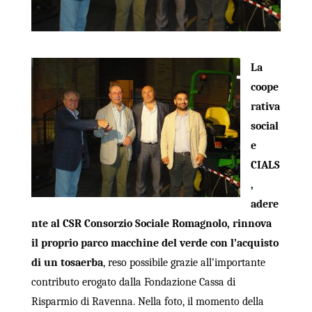
La
coope
rativa
social
e
CIALS
,
adere
nte al CSR Consorzio Sociale Romagnolo, rinnova
il proprio parco macchine del verde con l’acquisto
di un tosaerba
, reso possibile grazie all’importante
contributo erogato dalla Fondazione Cassa di
Risparmio di Ravenna. Nella foto, il momento della