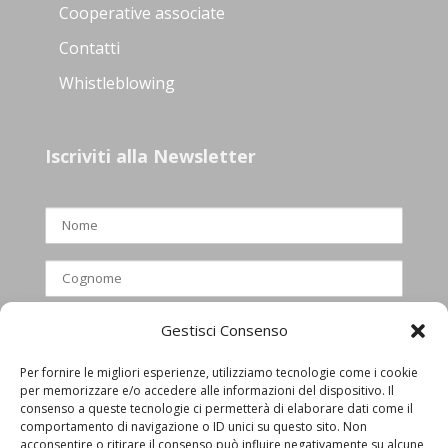
Cooperative associate
Contatti
Whistleblowing
Iscriviti alla Newsletter
Gestisci Consenso
Per fornire le migliori esperienze, utilizziamo tecnologie come i cookie
per memorizzare e/o accedere alle informazioni del dispositivo. Il
Ho letto e accettato l’informativa
consenso a queste tecnologie ci permetterà di elaborare dati come il
comportamento di navigazione o ID unici su questo sito. Non
privacy
acconsentire o ritirare il consenso può influire negativamente su alcune