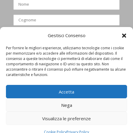
Gestisci Consenso
Per fornire le migliori esperienze, utilizziamo tecnologie come i cookie
per memorizzare e/o accedere alle informazioni del dispositivo. Il
Ho letto e accettato l’informativa
consenso a queste tecnologie ci permetterà di elaborare dati come il
comportamento di navigazione o ID unici su questo sito. Non
privacy
acconsentire o ritirare il consenso può influire negativamente su alcune
caratteristiche e funzioni.
Accetta
Nega
Visualizza le preferenze
Privacy Policy
Cookie Policy
Cookie Policy
Privacy Policy