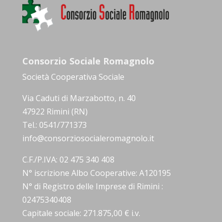
Consorzio Sociale Romagnolo
Società Cooperativa Sociale
Via Caduti di Marzabotto, n. 40
47922 Rimini (RN)
Tel.: 0541/771373
info@consorziosocialeromagnolo.it
C.F./P.IVA: 02 475 340 408
N° iscrizione Albo Cooperative: A120195
N° di Registro delle Imprese di Rimini :
02475340408
Capitale sociale: 271.875,00 € i.v.