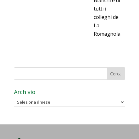
Bianchi e di
tutti i
colleghi de
La
Romagnola
Archivio
Archivio