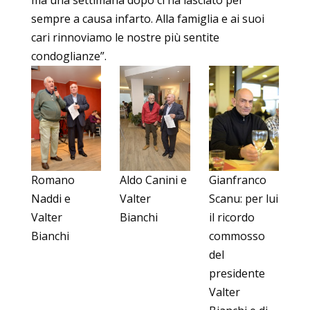
sempre a causa infarto. Alla famiglia e ai suoi
cari rinnoviamo le nostre più sentite
condoglianze”.
Romano
Aldo Canini e
Gianfranco
Naddi e
Valter
Scanu: per lui
Valter
Bianchi
il ricordo
Bianchi
commosso
del
presidente
Valter