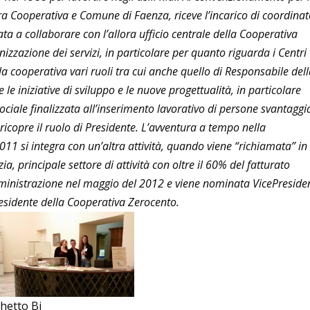
tra Cooperativa e Comune di Faenza, riceve l’incarico di coordina
a a collaborare con l’allora ufficio centrale della Cooperativa
izzazione dei servizi, in particolare per quanto riguarda i Centri
lla cooperativa vari ruoli tra cui anche quello di Responsabile del
le iniziative di sviluppo e le nuove progettualità, in particolare
ciale finalizzata all’inserimento lavorativo di persone svantaggi
 ricopre il ruolo di Presidente. L’avventura a tempo nella
011 si integra con un’altra attività, quando viene “richiamata” in
, principale settore di attività con oltre il 60% del fatturato
mministrazione nel maggio del 2012 e viene nominata VicePreside
sidente della Cooperativa Zerocento.
hetto Bi