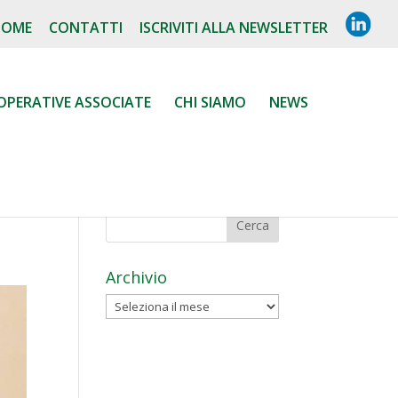
L
HOME
CONTATTI
ISCRIVITI ALLA NEWSLETTER
I
N
K
E
D
OPERATIVE ASSOCIATE
CHI SIAMO
NEWS
I
N
Archivio
Archivio