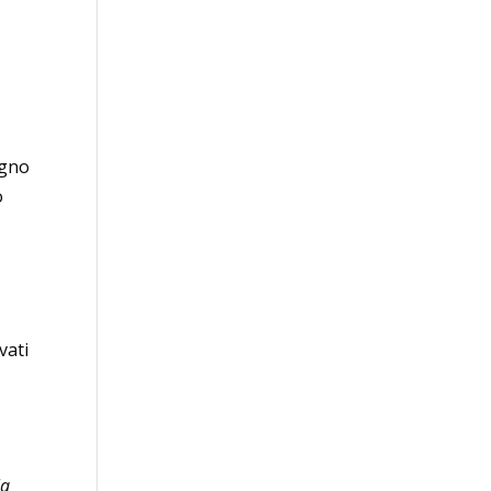
egno
o
vati
la