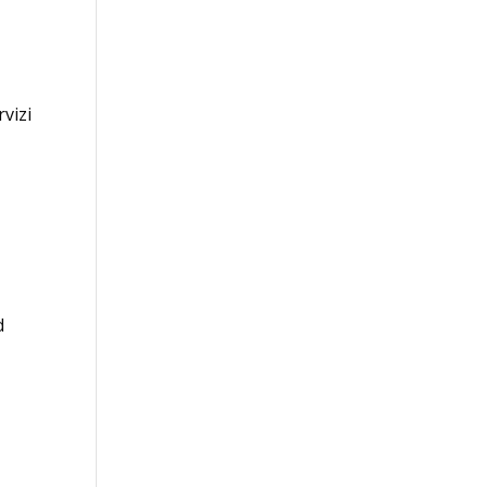
vizi
d