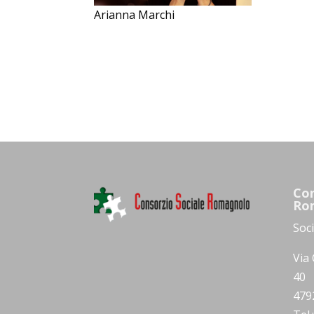
Arianna Marchi
Con
Ro
Soc
Via 
40
479