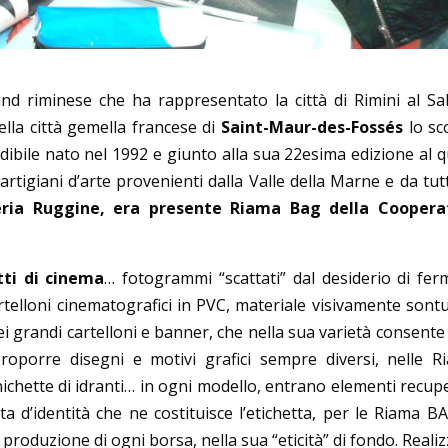
nd riminese che ha rappresentato la città di Rimini al Sa
nella città gemella francese di
Saint-Maur-des-Fossés
lo sc
ile nato nel 1992 e giunto alla sua 22esima edizione al q
tigiani d’arte provenienti dalla Valle della Marne e da tutt
eria Ruggine, era presente Riama Bag della Coopera
ti di cinema
… fotogrammi “scattati” dal desiderio di fer
cartelloni cinematografici in PVC, materiale visivamente son
dei grandi cartelloni e banner, che nella sua varietà consent
roporre disegni e motivi grafici sempre diversi, nelle R
ichette di idranti… in ogni modello, entrano elementi recupe
a d’identità che ne costituisce l’etichetta, per le Riama BA
a produzione di ogni borsa, nella sua “eticità” di fondo. Reali