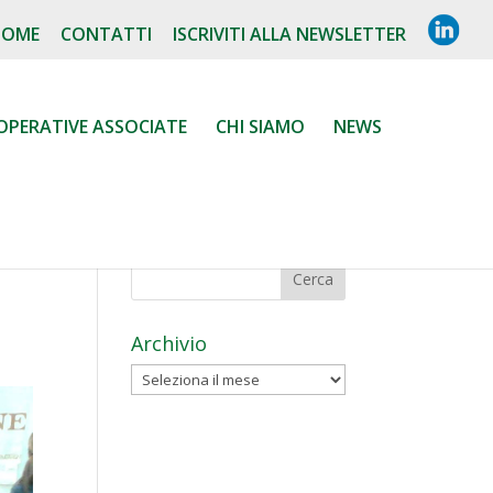
L
HOME
CONTATTI
ISCRIVITI ALLA NEWSLETTER
I
N
K
E
D
OPERATIVE ASSOCIATE
CHI SIAMO
NEWS
I
N
Archivio
Archivio