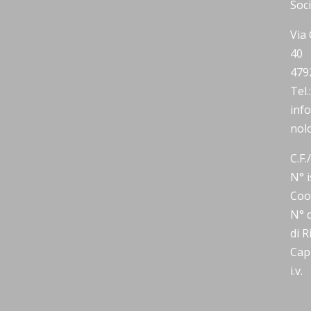
Soc
Via 
40
479
Tel
inf
nolo
C.F.
N° i
Coo
N° d
di 
Capi
i.v.