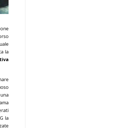
lone
orso
uale
a la
tiva
mare
tuoso
e una
iama
rati
G la
zzate