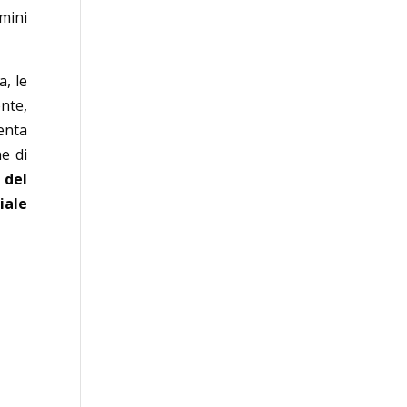
mini
a, le
onte,
enta
ne di
 del
iale