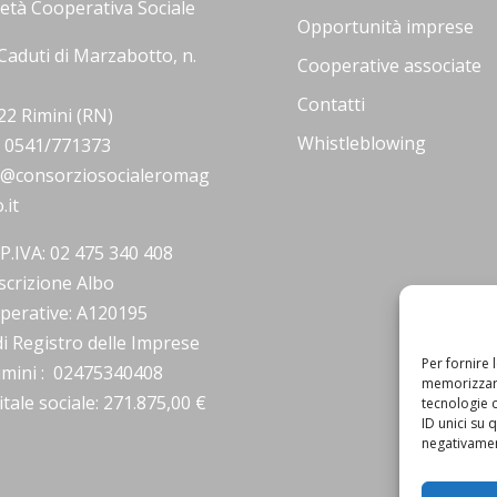
ietà Cooperativa Sociale
Opportunità imprese
Caduti di Marzabotto, n.
Cooperative associate
Contatti
22 Rimini (RN)
Whistleblowing
.: 0541/771373
o@consorziosocialeromag
.it
/P.IVA: 02 475 340 408
scrizione Albo
perative: A120195
i Registro delle Imprese
Per fornire 
Rimini : 02475340408
memorizzare
tale sociale: 271.875,00 €
tecnologie 
ID unici su 
negativament